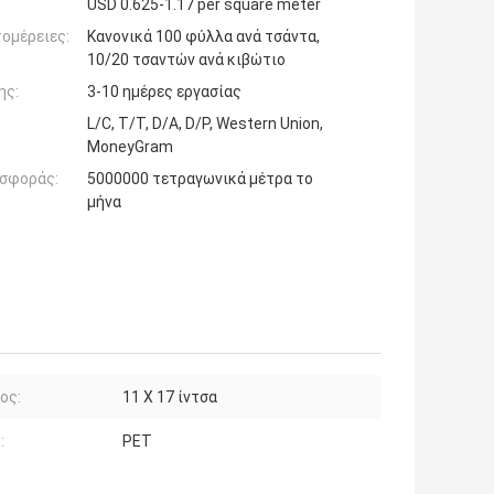
USD 0.625-1.17 per square meter
ομέρειες:
Κανονικά 100 φύλλα ανά τσάντα,
10/20 τσαντών ανά κιβώτιο
ης:
3-10 ημέρες εργασίας
L/C, T/T, D/A, D/P, Western Union,
MoneyGram
σφοράς:
5000000 τετραγωνικά μέτρα το
μήνα
ος:
11 X 17 ίντσα
:
PET