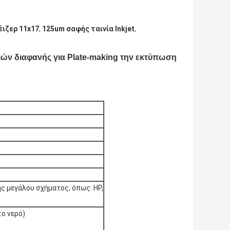
έιζερ 11x17
,
125um σαφής ταινία Inkjet
,
ινιών διαφανής για Plate-making την εκτύπωση
 μεγάλου σχήματος, όπως: HP,
ο νερό)