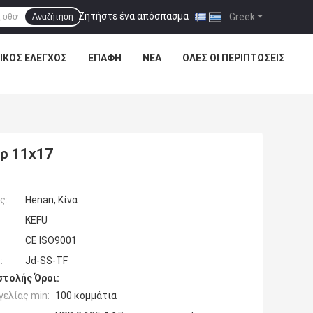
Ζητήστε ένα απόσπασμα
|
Greek
Αναζήτηση
ΙΚΌΣ ΈΛΕΓΧΟΣ
ΕΠΑΦΉ
ΝΈΑ
ΌΛΕΣ ΟΙ ΠΕΡΙΠΤΏΣΕΙΣ
ερ 11x17
ς:
Henan, Κίνα
KEFU
CE ISO9001
:
Jd-SS-TF
τολής Όροι:
ελίας min:
100 κομμάτια