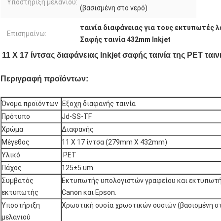
Υποστήριξη μελανιού:
(βασισμένη στο νερό)
ταινία διαφάνειας για τους εκτυπωτές λ
Επισημαίνω:
Σαφής ταινία 432mm Inkjet
11 X 17 ίντσας διαφάνειας Inkjet σαφής ταινία της PET τα
Περιγραφή προϊόντων:
Όνομα προϊόντων
Έξοχη διαφανής ταινία
Πρότυπο
Jd-SS-TF
Χρώμα
Διαφανής
Μέγεθος
11 X 17 ίντσα (279mm X 432mm)
Υλικό
PET
Πάχος
125±5 um
Συμβατός
Εκτυπωτής υπολογιστών γραφείου και εκτυπωτής
εκτυπωτής
Canon και Epson.
Υποστήριξη
Χρωστική ουσία χρωστικών ουσιών (βασισμένη στ
μελανιού