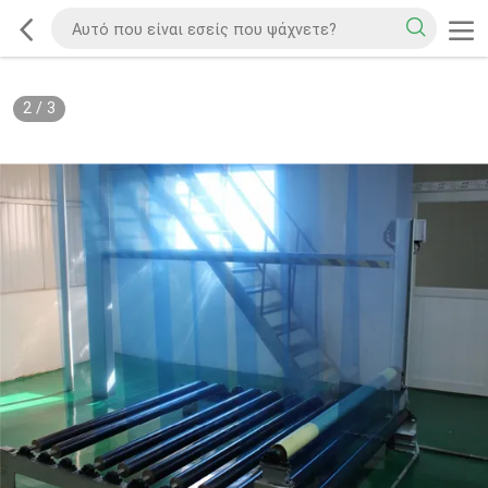
2
/
3