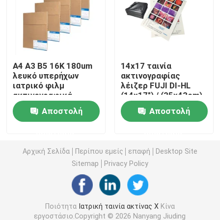
Ταινία ακτίνας X λέιζερ
Ιατρική ξηρά ταινία
Α4 Α3 Β5 16K 180um
14x17 ταινία
λευκό υπερήχων
ακτινογραφίας
ιατρικό φιλμ
λέιζερ FUJI DI-HL
Ταινία ακτίνας X της PET
ακτινογραφικά
(14x17") / (35x43cm)
φύλλα
Ιατρική ταινία λέιζερ
Αποστολή
Αποστολή
στεγνή ταινία fuji
Ταινίες οθόνης μεταξιού
ερώτησης
ερώτησης
rc έγγραφο φωτογραφιών
Αρχική Σελίδα
Περίπου εμείς
επαφή
Desktop Site
Sitemap
Privacy Policy
Ταινία μεταφοράς θερμότητας
Ποιότητα
Ιατρική ταινία ακτίνας X
Κίνα
ιατρική θερμική ταινία
εργοστάσιο.Copyright © 2026 Nanyang Jiuding