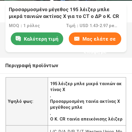
Προσαρμοσμένο μέγεθος 195 λέιζερ μπλε
μικρά ταινιών ακτίνας X για το CT ο ΔΡ ο Κ. CR
παραγωγή απεικόνισης
MOQ：1 ρόλος
Τιμή：USD 1.43-2.97 per square meter
Καλύτερη τιμή
Μας ελάτε σε
επαφή με
Περιγραφή προϊόντων
195 λέιζερ μπλε μικρά ταινιών ακ
τίνας X
,
Υψηλό φως:
Προσαρμοσμένη ταινία ακτίνας X
μεγέθους μπλε
,
Ο Κ. CR ταινία απεικόνισης λέιζερ
L/C, D/A, D/P, T/T, Western Union, Mo