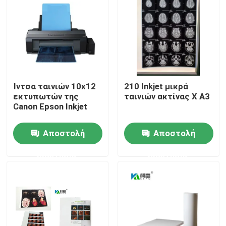
Γύρος εργοστασίων
Ποιοτικός έλεγχος
Ίντσα ταινιών 10x12
210 Inkjet μικρά
επαφή
εκτυπωτών της
ταινιών ακτίνας X A3
Canon Epson Inkjet
Νέα
Αποστολή
Αποστολή
ερώτησης
ερώτησης
Όλες οι περιπτώσεις
Ιατρική ταινία ακτίνας X
Ταινία ακτίνας X Inkjet