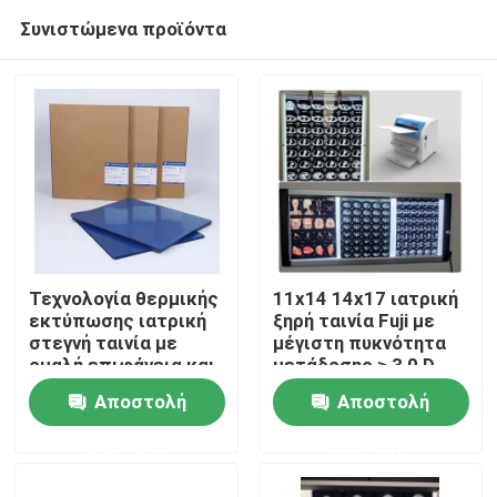
Συνιστώμενα προϊόντα
Τεχνολογία θερμικής
11x14 14x17 ιατρική
εκτύπωσης ιατρική
ξηρή ταινία Fuji με
στεγνή ταινία με
μέγιστη πυκνότητα
Αρχική Σελίδα
ομαλή επιφάνεια και
μετάδοσης ≥ 3,0 D
υψηλή
Αποστολή
Αποστολή
εκτυπωσιμότητα
Προϊόντα
ερώτησης
ερώτησης
Σχετικά με εμάς