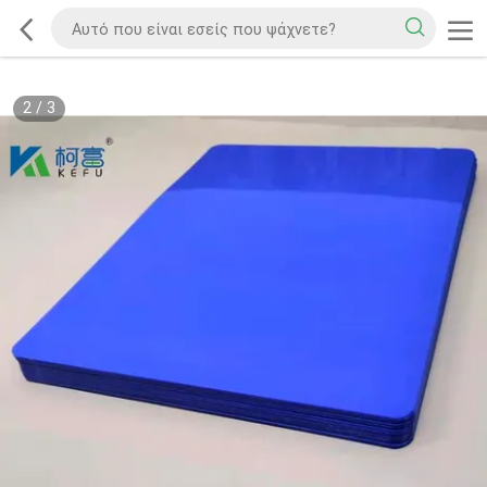
2
/
3