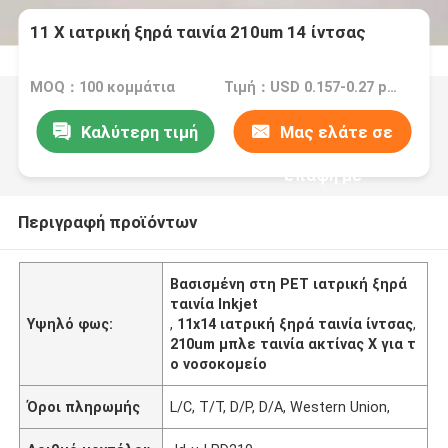
11 X ιατρική ξηρά ταινία 210um 14 ίντσας
MOQ：100 κομμάτια
Τιμή：USD 0.157-0.27 per sheet
Καλύτερη τιμή
Μας ελάτε σε
επαφή με
Περιγραφή προϊόντων
Βασισμένη στη PET ιατρική ξηρά
ταινία Inkjet
Υψηλό φως:
,
11x14 ιατρική ξηρά ταινία ίντσας
,
210um μπλε ταινία ακτίνας X για τ
ο νοσοκομείο
Όροι πληρωμής
L/C, T/T, D/P, D/A, Western Union,