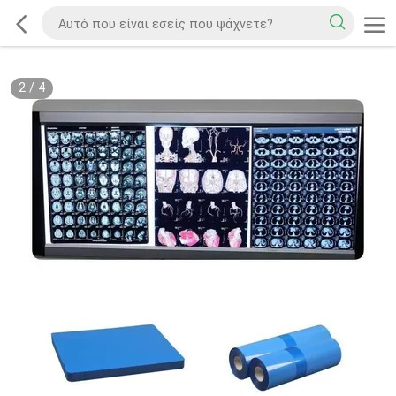
2
/
4