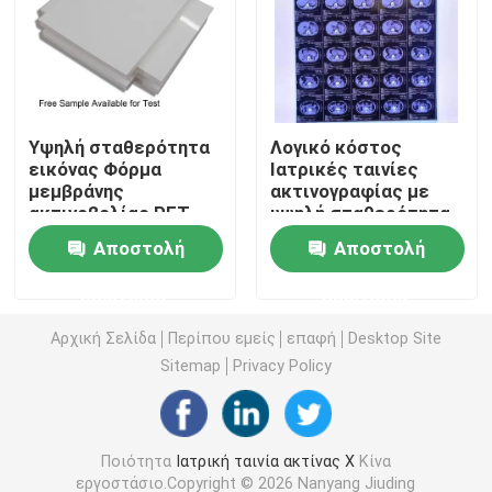
Ταινία ακτίνας X λέιζερ
Ιατρική ξηρά ταινία
Υψηλή σταθερότητα
Λογικό κόστος
εικόνας Φόρμα
Ιατρικές ταινίες
μεμβράνης
ακτινογραφίας με
Ταινία ακτίνας X της PET
ακτινοβολίας PET
υψηλή σταθερότητα
Φόρμα βάσης εύλογο
εικόνας που
Αποστολή
Αποστολή
κόστος Σχεδιασμένο
παρέχουν σαφείς και
Ταινίες οθόνης μεταξιού
για ιατρική
ακριβείς ιατρικές
ερώτησης
ερώτησης
απεικόνιση και
διαγνωστικές
βιομηχανικές λύσεις
εικόνες
rc έγγραφο φωτογραφιών
Αρχική Σελίδα
Περίπου εμείς
επαφή
Desktop Site
ακτινογραφίας
Sitemap
Privacy Policy
Ταινία μεταφοράς θερμότητας
Ποιότητα
Ιατρική ταινία ακτίνας X
Κίνα
ιατρική θερμική ταινία
εργοστάσιο.Copyright © 2026 Nanyang Jiuding