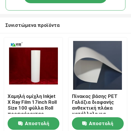
Συνιστώμενα προϊόντα
Αρχική Σελίδα
Χαμηλή ομίχλη Inkjet
Πίνακας βάσης PET
X Ray Film 17inch Roll
Γαλάζια διαφανής
Size 100 φύλλα Roll
ανθεκτική πλάκα
Προϊόντα
προσφέροντας
κατάλληλη για
ανώτερη σαφήνεια
βιομηχανικές
Αποστολή
Αποστολή
και λεπτομέρεια για
συσκευασίες και
Σχετικά με εμάς