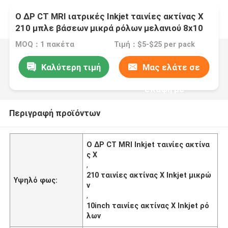
Ο ΔΡ CT MRI ιατρικές Inkjet ταινίες ακτίνας X
210 μπλε βάσεων μικρά ρόλων μελανιού 8x10
A4 A3 10inch
MOQ：1 πακέτα
Τιμή：$5-$25 per pack
Καλύτερη τιμή
Μας ελάτε σε
επαφή με
Περιγραφή προϊόντων
Ο ΔΡ CT MRI Inkjet ταινίες ακτίνα
ς X
,
210 ταινίες ακτίνας X Inkjet μικρώ
Υψηλό φως:
ν
,
10inch ταινίες ακτίνας X Inkjet ρό
λων