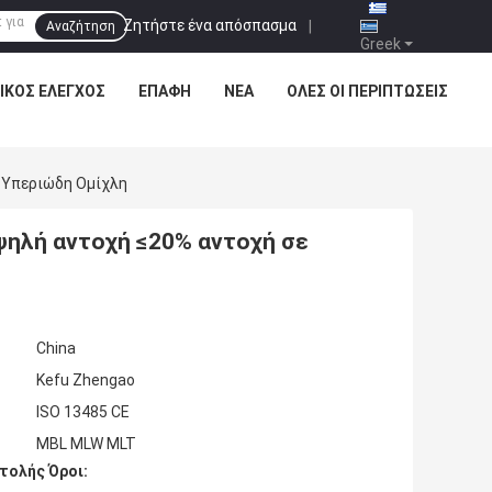
Ζητήστε ένα απόσπασμα
|
Αναζήτηση
Greek
ΙΚΌΣ ΈΛΕΓΧΟΣ
ΕΠΑΦΉ
ΝΈΑ
ΌΛΕΣ ΟΙ ΠΕΡΙΠΤΏΣΕΙΣ
 Υπεριώδη Ομίχλη
υψηλή αντοχή ≤20% αντοχή σε
China
Kefu Zhengao
ISO 13485 CE
MBL MLW MLT
τολής Όροι: