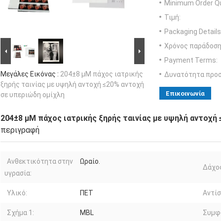
Minimum Order Qu
Τιμή:
Packaging Details
Χρόνος παράδοση
Payment Terms:
Μεγάλες Εικόνας :
204±8 μM πάχος ιατρικής
Δυνατότητα προ
ξηρής ταινίας με υψηλή αντοχή ≤20% αντοχή
Επικοινωνία
σε υπεριώδη ομίχλη
204±8 μM πάχος ιατρικής ξηρής ταινίας με υψηλή αντοχή
περιγραφή
Ανθεκτικότητα στην
Ωραίο.
Δάχο
υγρασία:
Υλικό:
ΠΕΤ
Αντίσ
Σχήμα 1:
MBL
Συμφ