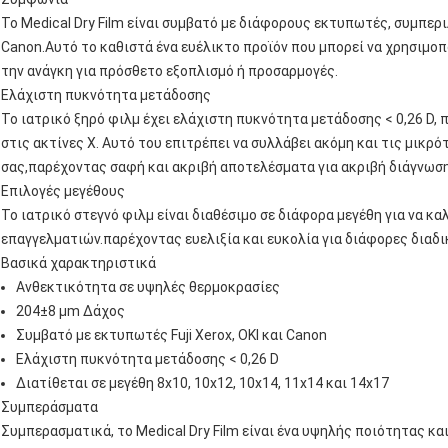
Το Medical Dry Film είναι συμβατό με διάφορους εκτυπωτές, συμπερ
Canon.Αυτό το καθιστά ένα ευέλικτο προϊόν που μπορεί να χρησιμοπ
την ανάγκη για πρόσθετο εξοπλισμό ή προσαρμογές.
Ελάχιστη πυκνότητα μετάδοσης
Το ιατρικό ξηρό φιλμ έχει ελάχιστη πυκνότητα μετάδοσης < 0,26 D, 
στις ακτίνες Χ. Αυτό του επιτρέπει να συλλάβει ακόμη και τις μικρ
σας,παρέχοντας σαφή και ακριβή αποτελέσματα για ακριβή διάγνωση
Επιλογές μεγέθους
Το ιατρικό στεγνό φιλμ είναι διαθέσιμο σε διάφορα μεγέθη για να κ
επαγγελματιών.παρέχοντας ευελιξία και ευκολία για διάφορες διαδι
Βασικά χαρακτηριστικά
Ανθεκτικότητα σε υψηλές θερμοκρασίες
204±8 μm Δάχος
Συμβατό με εκτυπωτές Fuji Xerox, OKI και Canon
Ελάχιστη πυκνότητα μετάδοσης < 0,26 D
Διατίθεται σε μεγέθη 8x10, 10x12, 10x14, 11x14 και 14x17
Συμπεράσματα
Συμπερασματικά, το Medical Dry Film είναι ένα υψηλής ποιότητας κ