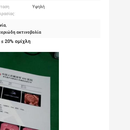
σταση
Υψηλή
κρασίας:
νία
,
περιώδη ακτινοβολία
 ≤ 20% ομίχλη