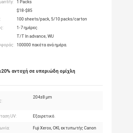
antity:
1 Packs
$18-$85
:
100 sheets/pack, 5/10 packs/carton
ς:
1-7 ημέρες.
T/T In advance, WU
σφοράς:
100000 πακέτα ανά ημέρα.
 ≤20% αντοχή σε υπεριώδη ομίχλη
204±8 μm
ς:
ταση UV:
Εξαιρετικό.
ωνία:
Fuji Xerox, OKI, εκτυπωτής Canon