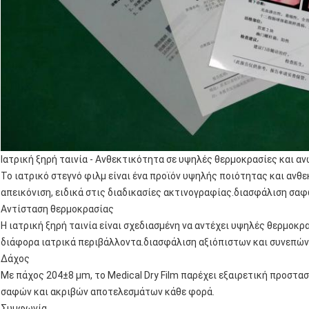
Ιατρική ξηρή ταινία - Ανθεκτικότητα σε υψηλές θερμοκρασίες και α
Το ιατρικό στεγνό φιλμ είναι ένα προϊόν υψηλής ποιότητας και ανθε
απεικόνιση, ειδικά στις διαδικασίες ακτινογραφίας.διασφάλιση σα
Αντίσταση θερμοκρασίας
Η ιατρική ξηρή ταινία είναι σχεδιασμένη να αντέχει υψηλές θερμοκρ
διάφορα ιατρικά περιβάλλοντα.διασφάλιση αξιόπιστων και συνεπώ
Δάχος
Με πάχος 204±8 μm, το Medical Dry Film παρέχει εξαιρετική προστασ
σαφών και ακριβών αποτελεσμάτων κάθε φορά.
Συμφωνία