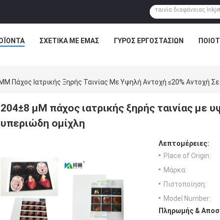
ΟΪΌΝΤΑ
ΣΧΕΤΙΚΆ ΜΕ ΕΜΆΣ
ΓΎΡΟΣ ΕΡΓΟΣΤΑΣΊΩΝ
ΠΟΙΟΤ
ΜM Πάχος Ιατρικής Ξηρής Ταινίας Με Υψηλή Αντοχή ≤20% Αντοχή Σε
204±8 μM πάχος ιατρικής ξηρής ταινίας με 
υπεριώδη ομίχλη
Λεπτομέρειες:
Place of Origin:
Μάρκα:
Πιστοποίηση:
Model Number:
Πληρωμής & Αποσ