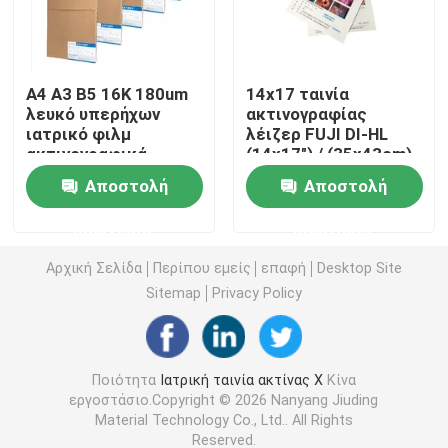
Ταινία ακτίνας X λέιζερ
Α4 Α3 Β5 16K 180um
14x17 ταινία
λευκό υπερήχων
ακτινογραφίας
Ιατρική ξηρά ταινία
ιατρικό φιλμ
λέιζερ FUJI DI-HL
ακτινογραφικά
(14x17") / (35x43cm)
φύλλα
Ιατρική ταινία λέιζερ
Ταινία ακτίνας X της PET
Αποστολή
Αποστολή
στεγνή ταινία fuji
ερώτησης
ερώτησης
Ταινίες οθόνης μεταξιού
Αρχική Σελίδα
Περίπου εμείς
επαφή
Desktop Site
Sitemap
Privacy Policy
rc έγγραφο φωτογραφιών
Ταινία μεταφοράς θερμότητας
Ποιότητα
Ιατρική ταινία ακτίνας X
Κίνα
εργοστάσιο.Copyright © 2026 Nanyang Jiuding
Material Technology Co., Ltd.. All Rights
ιατρική θερμική ταινία
Reserved.