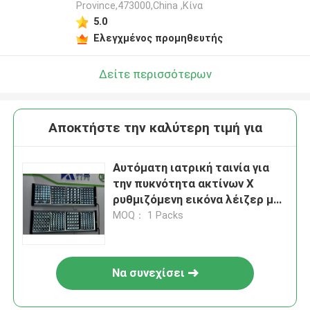
Province,473000,China ,Κίνα
5.0
Ελεγχμένος προμηθευτής
Δείτε περισσότερων
Αποκτήστε την καλύτερη τιμή για
Αυτόματη ιατρική ταινία για
την πυκνότητα ακτίνων Χ
ρυθμιζόμενη εικόνα λέιζερ με
καθαρά αποτελέσματα
MOQ： 1 Packs
Να συνεχίσει