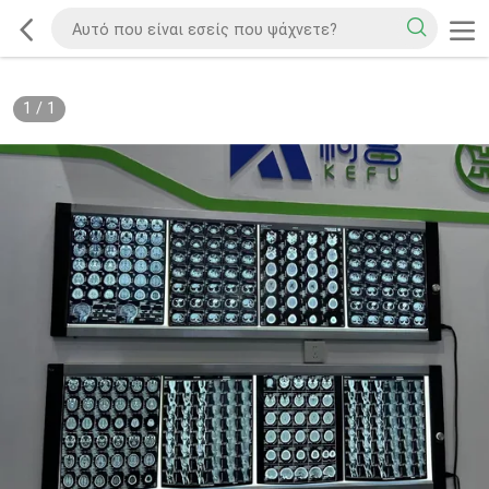
1
/
1