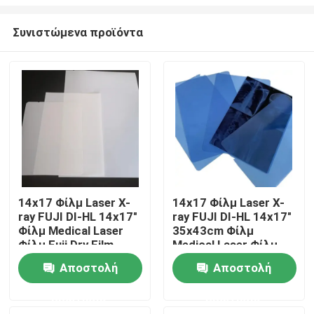
Συνιστώμενα προϊόντα
14x17 Φίλμ Laser X-
14x17 Φίλμ Laser X-
ray FUJI DI-HL 14x17"
ray FUJI DI-HL 14x17"
Αρχική Σελίδα
Φίλμ Medical Laser
35x43cm Φίλμ
Φίλμ Fuji Dry Film
Medical Laser Φίλμ
Fuji Dry Film
Προϊόντα
Αποστολή
Αποστολή
ερώτησης
ερώτησης
Σχετικά με εμάς