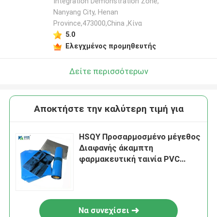
Integration Demonstration Zone,
Nanyang City, Henan
Province,473000,China ,Κίνα
5.0
Ελεγχμένος προμηθευτής
Δείτε περισσότερων
Αποκτήστε την καλύτερη τιμή για
HSQY Προσαρμοσμένο μέγεθος
Διαφανής άκαμπτη
φαρμακευτική ταινία PVC
Φαρμακευτική ταινία PVC για
θερμομόρφωση
Να συνεχίσει