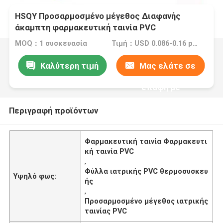
HSQY Προσαρμοσμένο μέγεθος Διαφανής
άκαμπτη φαρμακευτική ταινία PVC
Φαρμακευτική ταινία PVC για θερμομόρφωση
MOQ：1 συσκευασία
Τιμή：USD 0.086-0.16 per sheet
Καλύτερη τιμή
Μας ελάτε σε
επαφή με
Περιγραφή προϊόντων
Φαρμακευτική ταινία Φαρμακευτι
κή ταινία PVC
,
Φύλλα ιατρικής PVC θερμοσυσκευ
Υψηλό φως:
ής
,
Προσαρμοσμένο μέγεθος ιατρικής
ταινίας PVC