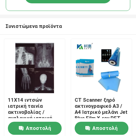
Συνιστώμενα προϊόντα
Αρχική Σελίδα
11X14 ιντσών
CT Scanner ξηρό
ιατρική ταινία
ακτινογραφικό A3 /
ακτινοβολίας /
A4 Ιατρικό μελάνι Jet
Προϊόντα
αναλογική ιατρική
Blue Film X-ray PET
ταινία / στεγνή ταινία
Film
Αποστολή
Αποστολή
Σχετικά με εμάς