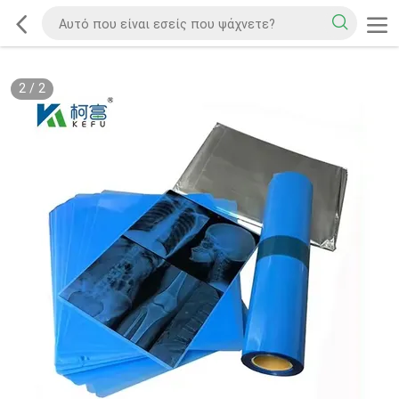
2
/
2