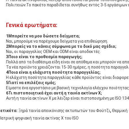
Πολιτειών.Το πακέτο παραδίδεται συνήθως εντός 3-5 εργάσιμων 
Γενικά ερωτήματα:
1Μπορείτε να μου δώσετε δείγματα;
Ναι, μπορούμε να παρέχουμε δείγματα για επιθεώρηση.
2Μπορείς να το κάνεις σύμφωνα με το δικό μας σχέδιο;
Ναι, οι παραγγελίες OEM και ODM είναι αποδεκτές.
3Ποιο είναι το προθεσμία παραγωγής;
Πολλά από τα διαθέσιμα είδη είναι σε απόθεμα και μπορούν να απ
Τα νέα προϊόντα χρειάζονται 15-30 ημέρες, η ποσότητα παραγγελί
4Ποια είναι η ελάχιστη ποσότητα παραγγελίας;
Η ελάχιστη ποσότητα παραγγελίας κάθε προϊόντος είναι διαφορε
5Γιατί να επιλέξεις εμάς;
Είμαστε ένα εργοστάσιο με βασική τεχνολογία ελέγχου ποιότητας
6Τι πιστοποιητικά έχει αυτή η ταινία ακτίνων Χ;
Αυτή η ταινία ακτίνων Χ με λέιζερ είναι πιστοποιημένη με ISO 134
,
ετικέτα:
Ξηρά ταινία απεικόνισης εκτυπωτών του Φούτζι
Θερμική 
Ιατρική ψηφιακή ταινία ακτίνας X του ISO