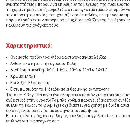
εγκαταστάσεις μπορούν να επιλέξουν το μέγεθος της συσκευασία
το χαρακτηριστικό εξασφαλίζει ότι οι εγκαταστάσεις μπορούν 
την ποσότητα ταινίας που χρειάζονταιΕπιπλέον, το προσαρμόσιμ
παρακολουθούν την απογραφή τους,διασφαλίζοντας ότι έχουν πάν
καλύψουν τις ανάγκες τους.
Χαρακτηριστικά:
Ονομασία προϊόντος: Φόρμα ακτινογραφίας λέιζερ
Ανθεκτικότητα στην υγρασία: Καλή
Διαθέσιμα μεγέθη: 8x10, 10x12, 10x14, 11x14, 14x17
Χρώμα: Μπλε
Ευελιξία: Εξαιρετική
Εκτυπωσιμότητα: Η διαδικασία θερμικής εκτύπωσης
Το Laser X Ray Film είναι ένα εξαιρετικό προϊόν για ιατρικούς επ
ανθεκτικό στην υγρασίαΤο μπλε χρώμα παρέχει εξαιρετική αντίθε
ευέλικτη.Τέλος, το φιλμ έχει σχεδιαστεί για χρήση με διαδικασί
εικόνες εκτυπώνονται με σαφήνεια και ακρίβεια.
Είτε είστε γιατρός, ακτινολόγος, ή άλλος επαγγελματίας της ιατρι
επιλογή για τις ανάγκες σας.