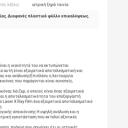
τές λέξεις:
ιατρική ξηρά ταινία
ίας
,
Διαφανές πλαστικό φύλλο επικαλύψεως
,
ίναι η ικανότητά του να εκτυπώνεται
α αυτή είναι εξαιρετικά αποτελεσματική και
τας και ανάλυσηςΕπιπλέον, η λειτουργία
εικόνες που παράγονται είναι συνεπείς,
ικόνας λέιζερ, ο οποίος είναι ένας εξαιρετικά
και η αποτελεσματικότητα του επεξεργαστή
ο Laser X Ray Film ένα εξαιρετικά αποτελεσματικό
η.
λογικής απεικόνισης.Η υψηλή ανάλυση και η
ατρική εγκατάσταση που εκτελεί αξονικές
ασία, πράγμα που σημαίνει ότι οι ιατρικές