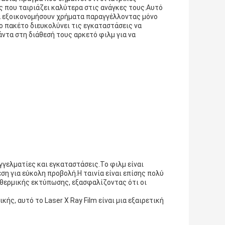
ς που ταιριάζει καλύτερα στις ανάγκες τους.Αυτό
να εξοικονομήσουν χρήματα παραγγέλλοντας μόνο
ο πακέτο διευκολύνει τις εγκαταστάσεις να
τα στη διάθεσή τους αρκετό φιλμ για να
αγγελματίες και εγκαταστάσεις.Το φιλμ είναι
ση για εύκολη προβολή.Η ταινία είναι επίσης πολύ
α θερμικής εκτύπωσης, εξασφαλίζοντας ότι οι
κής, αυτό το Laser X Ray Film είναι μια εξαιρετική