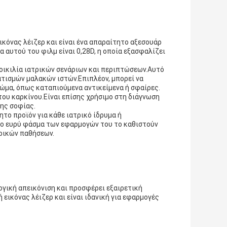
εικόνας λέιζερ και είναι ένα απαραίτητο αξεσουάρ
 αυτού του φιλμ είναι 0,28D, η οποία εξασφαλίζει
 ποικιλία ιατρικών σενάριων και περιπτώσεων.Αυτό
ατισμών μαλακών ιστών.Επιπλέον, μπορεί να
σώμα, όπως καταπιούμενα αντικείμενα ή σφαίρες.
 του καρκίνου.Είναι επίσης χρήσιμο στη διάγνωση
ης σοφίας.
τητο προϊόν για κάθε ιατρικό ίδρυμα ή
το ευρύ φάσμα των εφαρμογών του το καθιστούν
τρικών παθήσεων.
λογική απεικόνιση και προσφέρει εξαιρετική
εικόνας λέιζερ και είναι ιδανική για εφαρμογές