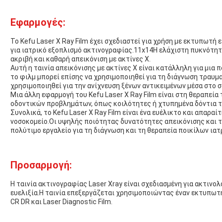
Εφαρμογές:
Το Kefu Laser X Ray Film έχει σχεδιαστεί για χρήση με εκτυπωτή 
για ιατρικό εξοπλισμό ακτινογραφίας.11x14Η ελάχιστη πυκνότητα
ακριβή και καθαρή απεικόνιση με ακτίνες Χ.
Αυτή η ταινία απεικόνισης με ακτίνες Χ είναι κατάλληλη για μια
το φιλμ μπορεί επίσης να χρησιμοποιηθεί για τη διάγνωση τραυμ
χρησιμοποιηθεί για την ανίχνευση ξένων αντικειμένων μέσα στο 
Μια άλλη εφαρμογή του Kefu Laser X Ray Film είναι στη θεραπεία
οδοντικών προβλημάτων, όπως κοιλότητες ή χτυπημένα δόντια τ
Συνολικά, το Kefu Laser X Ray Film είναι ένα ευέλικτο και απαραί
νοσοκομείο.Οι υψηλής ποιότητας δυνατότητες απεικόνισης και 
πολύτιμο εργαλείο για τη διάγνωση και τη θεραπεία ποικίλων ια
Προσαρμογή:
Η ταινία ακτινογραφίας Laser Xray είναι σχεδιασμένη για ακτινο
ευελιξία.Η ταινία επεξεργάζεται χρησιμοποιώντας έναν εκτυπωτή 
CR DR και Laser Diagnostic Film.