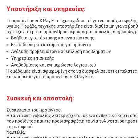
Υποστήριξη και υπηρεσίες:
Το προϊόν Laser X Ray Film έχει σχεδιαστεί για να παρέχει υψηλή
υγείας.Η ομάδα τεχνικής υποστήριξης είναι διαθέσιμη για να βοη
σχετίζονται με το προϊόνΠροσφέρουμε μια ποικιλία υπηρεσιών, μ
Βοήθεια εγκατάστασης και εγκατάστασης
Εκπαίδευση και κατάρτιση για προϊόντα
Ανάλυση προβλημάτων και επίλυση προβλημάτων
Υπηρεσίες επισκευής
Αναβαθμίσεις και ενημερώσεις λογισμικού
Η ομάδα μας είναι αφιερωμένη στο να διασφαλίσει ότι οι πελάτε
και υπηρεσία για το προϊόν Laser X Ray Film.
Συσκευή και αποστολή:
Συσκευασία του προϊόντος:
Η ταινία ακτινοβολίας λέιζερ έρχεται σε ένα ανθεκτικό κουτί από
του προϊόντος και τις προδιαγραφές.η ταινία τυλίγεται σε προστ
τη μεταφορά.
Ναυτιλία:
Η ταινία ακτινοβολίας λέιζερ αποστέλλεται μέσω τυποποιημένη