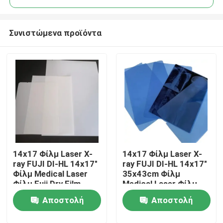
Συνιστώμενα προϊόντα
14x17 Φίλμ Laser X-
14x17 Φίλμ Laser X-
Αρχική Σελίδα
ray FUJI DI-HL 14x17"
ray FUJI DI-HL 14x17"
Φίλμ Medical Laser
35x43cm Φίλμ
Φίλμ Fuji Dry Film
Medical Laser Φίλμ
Προϊόντα
Fuji Dry Film
Αποστολή
Αποστολή
Σχετικά με εμάς
ερώτησης
ερώτησης