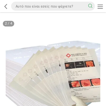
2
/
4