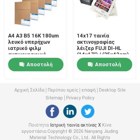
Ταινία ακτίνας X λέιζερ
Α4 Α3 Β5 16K 180um
14x17 ταινία
Ιατρική ξηρά ταινία
λευκό υπερήχων
ακτινογραφίας
ιατρικό φιλμ
λέιζερ FUJI DI-HL
ακτινογραφικά
(14x17") / (35x43cm)
Ταινία ακτίνας X της PET
φύλλα
Ιατρική ταινία λέιζερ
Αποστολή
Αποστολή
στεγνή ταινία fuji
Ταινίες οθόνης μεταξιού
ερώτησης
ερώτησης
Αρχική Σελίδα
Περίπου εμείς
επαφή
Desktop Site
rc έγγραφο φωτογραφιών
Sitemap
Privacy Policy
Ταινία μεταφοράς θερμότητας
Ποιότητα
Ιατρική ταινία ακτίνας X
Κίνα
εργοστάσιο.Copyright © 2026 Nanyang Jiuding
ιατρική θερμική ταινία
Material Technology Co., Ltd.. All Rights