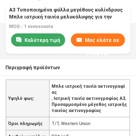
Α3 Τυποποιημένα φύλλα μεγέθους κυλίνδρους
Μπλε ιατρική ταινία μελυκόλυψης για την
ιατρική εκτύπωση εικόνας ακτίνων Χ CT, CR,
MOQ：1 συσκευασία
DR, MTR
Καλύτερη τιμή
Μας ελάτε σε
επαφή με
Περιγραφή προϊόντων
Μπλε ιατρική ταινία ακτινογραφί
ας
Υψηλό φως:
,
Ιατρική ταινία ακτινογραφίας Α3
,
Προσαρμοσμένο μέγεθος ιατρικής
ταινίας ακτινογραφίας
Όροι πληρωμής
T/T, Western Union