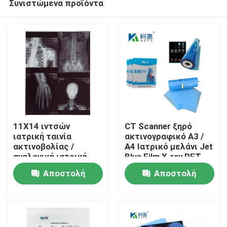
Συνιστώμενα προϊόντα
11X14 ιντσών
CT Scanner ξηρό
ιατρική ταινία
ακτινογραφικό A3 /
ακτινοβολίας /
A4 Ιατρικό μελάνι Jet
αναλογική ιατρική
Blue Film X-ray PET
Αρχική Σελίδα
ταινία / στεγνή ταινία
Film
Αποστολή
Αποστολή
Προϊόντα
ερώτησης
ερώτησης
Σχετικά με εμάς