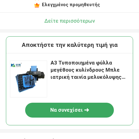
Ελεγχμένος προμηθευτής
Δείτε περισσότερων
Αποκτήστε την καλύτερη τιμή για
Α3 Τυποποιημένα φύλλα
μεγέθους κυλίνδρους Μπλε
ιατρική ταινία μελυκόλυψης
για την ιατρική εκτύπωση
εικόνας ακτίνων Χ CT, CR, DR,
MTR
Να συνεχίσει