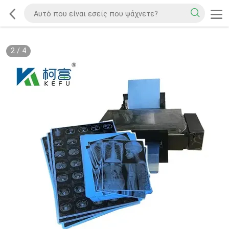
2
/
4